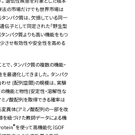
す。遺伝性疾患を対象とした根本
る療法の市場だけでも世界市場は
充するタンパク質は、欠損している同一
遺伝子として同定された「野生型
天然タンパク質よりも高い機能をもつ
与量を減少させ有効性や安全性を高める
とで、タンパク質の複数の機能・
性を最適化してきました。タンパク
わせ (配列空間)の規模は、実験
質の機能と物性(安定性・溶解性な
アミノ酸配列を取得できる確率は
る変異体(アミノ酸配列の一部を改
測値を紐づけた教師データによる機
®
rotein
を使って高機能化（GOF