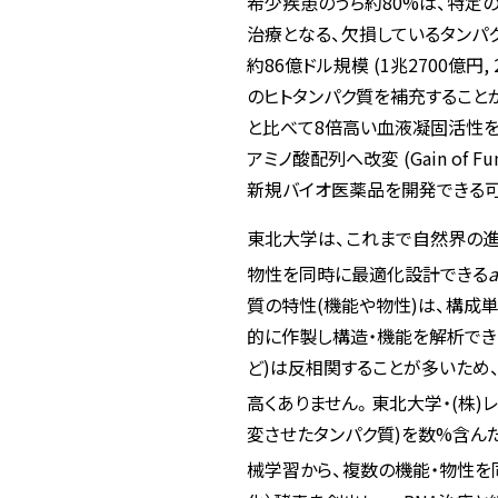
希少疾患のうち約80%は、特定
治療となる、欠損しているタンパ
約86億ドル規模 (1兆2700億
のヒトタンパク質を補充すること
と比べて8倍高い血液凝固活性を有
アミノ酸配列へ改変 (Gain of
新規バイオ医薬品を開発できる
東北大学は、これまで自然界の
物性を同時に最適化設計できる
a
質の特性(機能や物性)は、構成
的に作製し構造・機能を解析でき
ど)は反相関することが多いた
高くありません。東北大学・(株)
変させたタンパク質)を数%含ん
械学習から、複数の機能・物性を