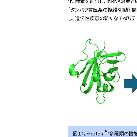
化）酵素を創出し、mRNA治療
「タンパク質医薬の複雑な製剤開
し、遺伝性疾患の新たなモダリテ
®
図１：
ai
Protein
：多種類の機