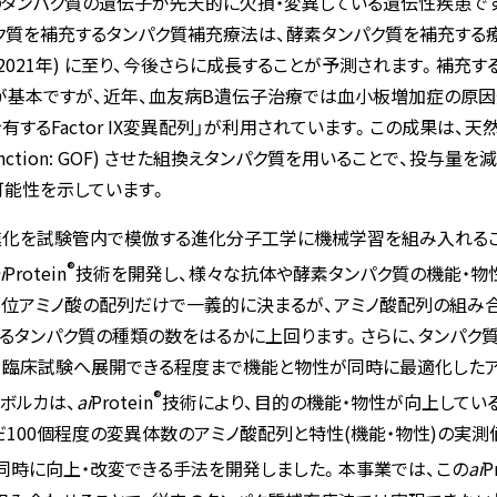
のタンパク質の遺伝子が先天的に欠損・変異している遺伝性疾患で
ク質を補充するタンパク質補充療法は、酵素タンパク質を補充す
円, 2021年) に至り、今後さらに成長することが予測されます。補
が基本ですが、近年、血友病B遺伝子治療では血小板増加症の原因
するFactor IX変異配列」が利用されています。この成果は、
 Function: GOF) させた組換えタンパク質を用いることで、投
可能性を示しています。
進化を試験管内で模倣する進化分子工学に機械学習を組み入れるこ
®
i
Protein
技術を開発し、様々な抗体や酵素タンパク質の機能・物
単位アミノ酸の配列だけで一義的に決まるが、アミノ酸配列の組み合
るタンパク質の種類の数をはるかに上回ります。さらに、タンパク
め、臨床試験へ展開できる程度まで機能と物性が同時に最適化した
®
レボルカは、
ai
Protein
技術により、目的の機能・物性が向上してい
だ100個程度の変異体数のアミノ酸配列と特性(機能・物性)の実
同時に向上・改変できる手法を開発しました。本事業では、この
ai
P