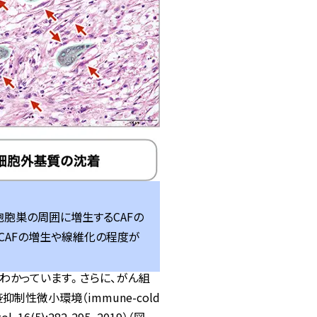
胞巣の周囲に増生するCAFの
CAFの増生や線維化の程度が
わかっています。さらに、がん組
性微小環境（immune-cold