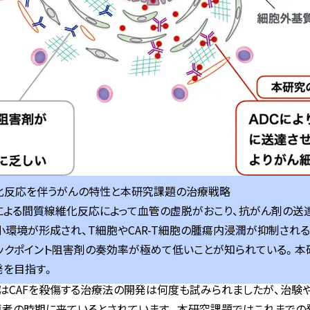
維化反応を伴うがんの特性と本研究課題の治療戦略
による間質線維化反応によって血管の虚脱がおこり、抗がん剤の送達
環境が形成され、T細胞やCAR-T細胞の腫瘍内浸潤が抑制され
ックポイント阻害剤の奏効率が極めて低いことが知られている。本
発を目指す。
いはCAFを殺傷する治療法の開発は何度も試みられましたが、治験
は再考の時期に来ているとされています。本研究課題ではこれまでの