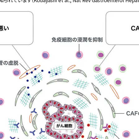
（Kobayashi et al., Nat Rev Gastroenterol Hepatol.