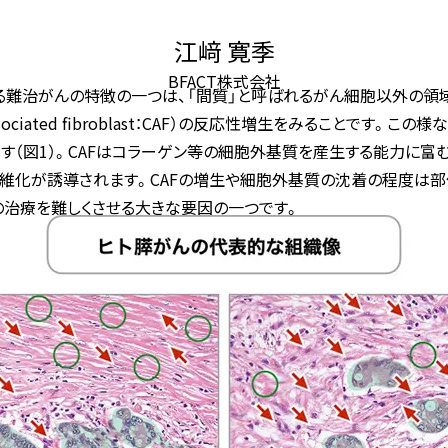
江﨑 寛季
BFACT株式会社
る難治がんの特徴の一つは、「間質」と呼ばれるがん細胞以外の領
sociated fibroblast：CAF）の反応性増生をみることです。
す（図1）。CAFはコラーゲン等の細胞外基質を産生する能力に富
維化が誘導されます。CAFの増生や細胞外基質の沈着の程度は部位
治療を難しくさせる大きな要因の一つです。