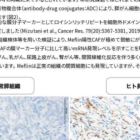
体（antibody-drug conjugates：ADC）により、膵
す（図2）。
的な膜分子マーカーとしてロイシンリッチリピートを細胞外ドメイン
した（Mizutani et al., Cancer Res. 79(20):5367-538
織検体等を用いた検証により、Meflin陽性CAFが極めて鋭敏に
のCAFの膜マーカー分子に比して高いmRNA発現レベルを示すこと
がん、乳がん、尿路上皮がん、腎がん等、間質線維化反応を伴う多く
います。Meflinは正常の組織の間質細胞にも発現していますが、