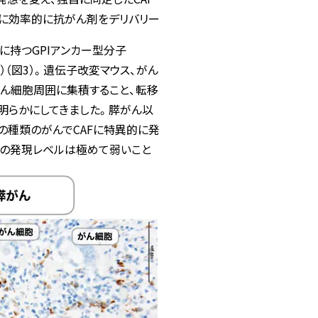
がん細胞に効率的に抗がん剤をデリバリー
に持つGPIアンカー型分子
1, 2019）（図3）。遺伝子改変マウス、がん
がん細胞周囲に集積すること、転移
を明らかにしてきました。膵がん以
の種類のがんでCAFに特異的に発
その発現レベルは極めて弱いこと