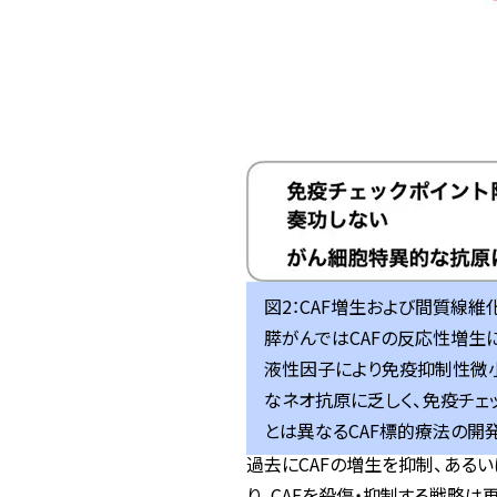
図2：CAF増生および間質線
膵がんではCAFの反応性増生
液性因子により免疫抑制性微小
なネオ抗原に乏しく、免疫チェ
とは異なるCAF標的療法の開
過去にCAFの増生を抑制、ある
り、CAFを殺傷・抑制する戦略