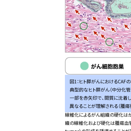
図1：ヒト膵がんにおけるCA
典型的なヒト膵がん（中分化管
一部を赤矢印で、間質に沈着し
異なることが理解される（腫瘍
線維化によるがん組織の硬化はが
織の線維化および硬化は腫瘍血管の