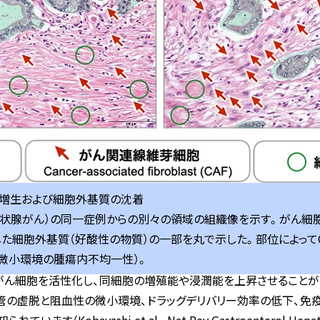
Fの増生および細胞外基質の沈着
状腺がん）の同一症例からの別々の領域の組織像を示す。がん細胞
た細胞外基質（好酸性の物質）の一部を丸で示した。部位によって
微小環境の腫瘍内不均一性）。
ん細胞を活性化し、同細胞の増殖能や浸潤能を上昇させることが
虚脱と阻血性の微小環境、ドラッグデリバリー効率の低下、免疫抑制