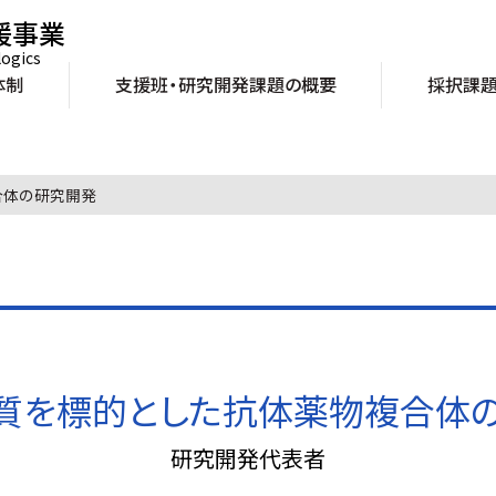
援事業
logics
体制
支援班・研究開発課題の概要
採択課
合体の研究開発
質を標的とした抗体薬物複合体
研究開発代表者